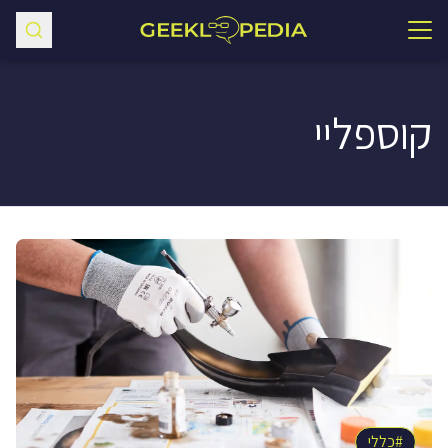
סדרות
ספרות
קוספליי
משחקי קופסה
גיימינג
עוד
←
#
כללי