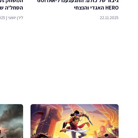
גיבור של כולם: התגעגענו ל-GUITAR
HERO האגדי והנצחי
הסחל'ה של
22.11.2025
לירן יושעי
|
025