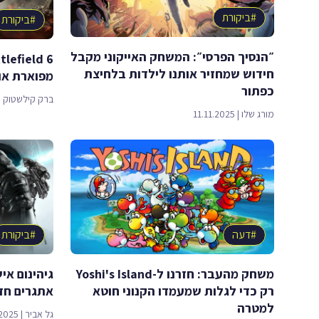
#
ביקורת
#
ביקורת
״הנסיך הפרסי״: המשחק האייקוני מקבל
חידוש שמחזיר אותנו לילדות בלחיצת
מפוארת או ע
כפתור
ברק קילשטוק
|
מורג שלו
|
11.11.2025
#
דעה
#
ביקורת
משחק מהעבר: חזרנו ל-Yoshi's Island
רק כדי לגלות שמעמדו הקנוני חוטא
אתגרים חד
למטרה
גל אביר
|
2025