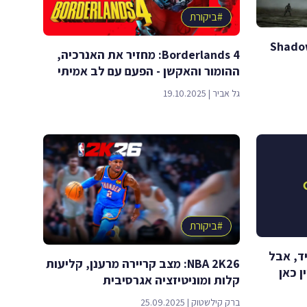
#
ביקורת
Shadow of the
Borderlands 4: מחזיר את האנרכיה,
ההומור והאקשן - הפעם עם לב אמיתי
גל אביר
|
19.10.2025
#
ביקורת
ה מתמיד, אבל
NBA 2K26: מצב קריירה מרענן, קליעות
ן כאן
קלות ומוניטיזציה אגרסיבית
ברק קילשטוק
|
25.09.2025