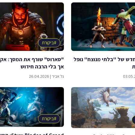
#
ביקורת
ש של ''בלתי מנוצח'' נופל
"סארוס" שורף את המסך: אק
ת
אך בלי הרבה חידוש
03.05.
גל אביר
|
26.04.2026
#
ביקורת