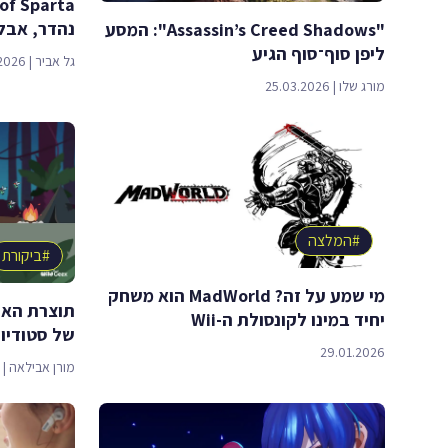
נהדר, אבל
"Assassin’s Creed Shadows": המסע
ליפן סוף־סוף הגיע
גל אביר
|
2026
מורג שלו
|
25.03.2026
#
המלצה
#
ביקורת
מי שמע על זה? MadWorld הוא משחק
תוצרת האר
יחיד במינו לקונסולת ה-Wii
של סטודיו "ildGeex
29.01.2026
מורן אבילאה
|