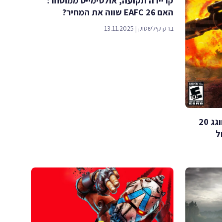
קריירה תקועה, אולטימייט ממוסחר:
האם EAFC 26 שווה את המחיר?
ברק קילשטוק
|
13.11.2025
״Shadow the Hedgehog״ חוגג 20
ל