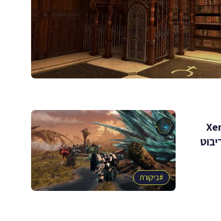
''X
Definit'': ריבוט
#
ביקורת