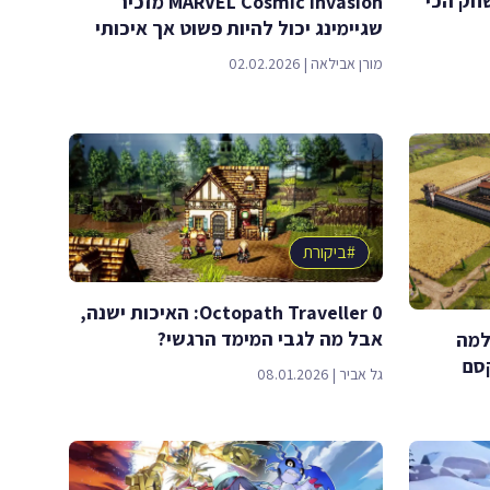
Styx: Bl: המשחק הכי
MARVEL Cosmic Invasion מזכיר
שגיימינג יכול להיות פשוט אך איכותי
מורן אבילאה
|
02.02.2026
#
ביקורת
Octopath Traveller 0: האיכות ישנה,
אבל מה לגבי המימד הרגשי?
ח למה
קסם
גל אביר
|
08.01.2026