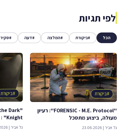
לפי תגיות
הכל
#
ביקורת
#
המלצה
#
דעה
#
סקיר
#
ביקורת
#
ביקורת
the Dark
''FORENSIC - M.E. Protocol'': רעיון
Knight" : משחק הלגו שמציף רב חדש
מעולה, ביצוע מתסכל
גל אביר
|
2026
גל אביר
|
23.06.2026