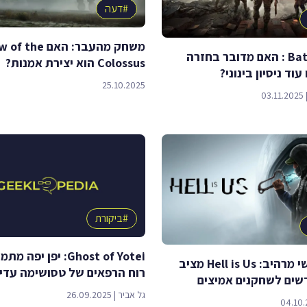
#
דעה
משחק מהעבר: האם 
Battlefield 6 : האם מדובר בחזרה
Colossus הוא יצירת אמנות?
וד ניסיון בינוני?
25.10.2025
03.11.2025
#
ביקורת
Ghost of Yotei: יפן יפ
גיהינום אישי מרהיב: Hell is Us מציב
רוח הרפאים של טסושימה עדיי
שים לשחקנים אמיצים
גל אביר
|
26.09.2025
04.10.