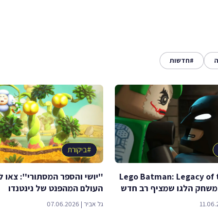
ה
#
חדשות
#
ביקורת
"Lego Batman: Legacy of 
''יושי והספר המסתורי'': צאו 
העולם המהפנט של נינטנדו
11.06.
גל אביר
|
07.06.2026